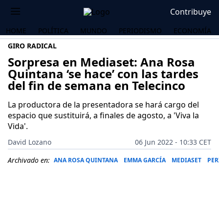
Contribuye
HOME
POLÍTICA
MUNDO
PERIODISMO
ECONOMÍA
GIRO RADICAL
Sorpresa en Mediaset: Ana Rosa
Quintana ‘se hace’ con las tardes
del fin de semana en Telecinco
La productora de la presentadora se hará cargo del
espacio que sustituirá, a finales de agosto, a 'Viva la
Vida'.
David Lozano
06 Jun 2022 - 10:33 CET
Archivado en:
ANA ROSA QUINTANA
EMMA GARCÍA
MEDIASET
PER
OS