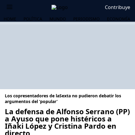
Contribuye
HOME
POLÍTICA
MUNDO
PERIODISMO
ECONOMÍA
Los copresentadores de laSexta no pudieron debatir los
argumentos del ‘popular’
La defensa de Alfonso Serrano (PP)
a Ayuso que pone histéricos a
OS
Iñaki López y Cristina Pardo en
directo