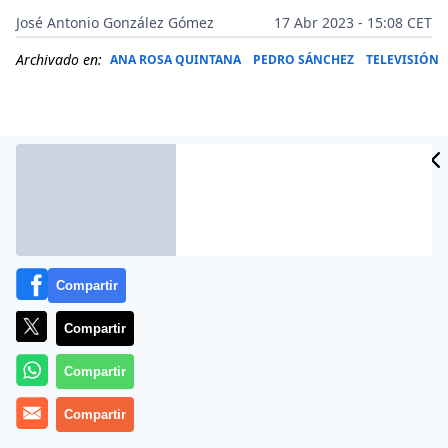
José Antonio González Gómez
17 Abr 2023 - 15:08 CET
Archivado en:
ANA ROSA QUINTANA
PEDRO SÁNCHEZ
TELEVISIÓN
Compartir
Compartir
Compartir
Más información
Compartir