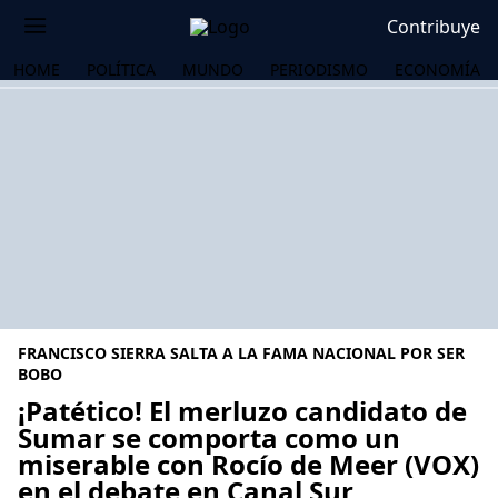
Contribuye
HOME
POLÍTICA
MUNDO
PERIODISMO
ECONOMÍA
FRANCISCO SIERRA SALTA A LA FAMA NACIONAL POR SER
BOBO
¡Patético! El merluzo candidato de
Sumar se comporta como un
OS
miserable con Rocío de Meer (VOX)
en el debate en Canal Sur