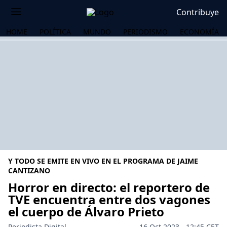
Contribuye
HOME
POLÍTICA
MUNDO
PERIODISMO
ECONOMÍA
Y TODO SE EMITE EN VIVO EN EL PROGRAMA DE JAIME
CANTIZANO
Horror en directo: el reportero de
TVE encuentra entre dos vagones
OS
el cuerpo de Álvaro Prieto
Periodista Digital
16 Oct 2023 - 12:45 CET