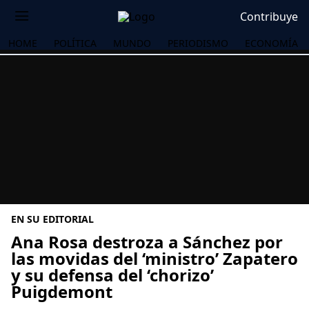
Contribuye
HOME
POLÍTICA
MUNDO
PERIODISMO
ECONOMÍA
EN SU EDITORIAL
Ana Rosa destroza a Sánchez por
las movidas del ‘ministro’ Zapatero
y su defensa del ‘chorizo’
OS
Puigdemont