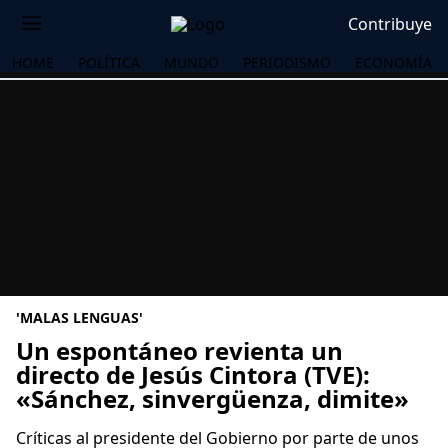
Contribuye
HOME
POLÍTICA
MUNDO
PERIODISMO
ECONOMÍA
'MALAS LENGUAS'
Un espontáneo revienta un
directo de Jesús Cintora (TVE):
«Sánchez, sinvergüenza, dimite»
OS
Críticas al presidente del Gobierno por parte de unos