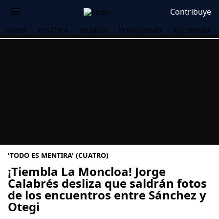
Contribuye
HOME
POLÍTICA
MUNDO
PERIODISMO
ECONOMÍA
'TODO ES MENTIRA' (CUATRO)
¡Tiembla La Moncloa! Jorge
Calabrés desliza que saldrán fotos
de los encuentros entre Sánchez y
OS
Otegi