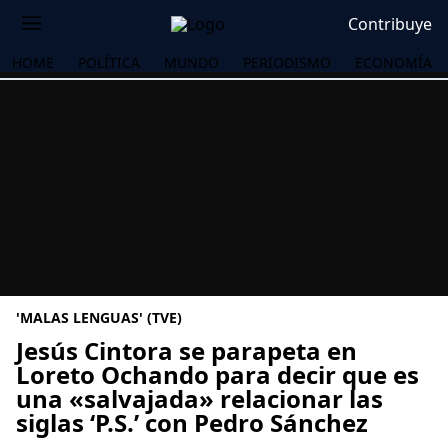
Contribuye
HOME
POLÍTICA
MUNDO
PERIODISMO
ECONOMÍA
'MALAS LENGUAS' (TVE)
Jesús Cintora se parapeta en
Loreto Ochando para decir que es
una «salvajada» relacionar las
OS
siglas ‘P.S.’ con Pedro Sánchez