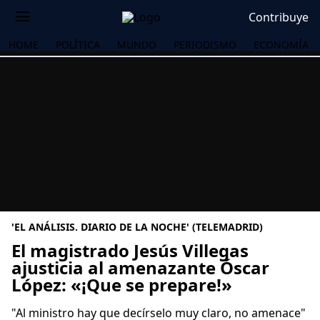
Contribuye
HOME
POLÍTICA
MUNDO
PERIODISMO
ECONOMÍA
'EL ANÁLISIS. DIARIO DE LA NOCHE' (TELEMADRID)
El magistrado Jesús Villegas
ajusticia al amenazante Óscar
López: «¡Que se prepare!»
OS
"Al ministro hay que decírselo muy claro, no amenace"