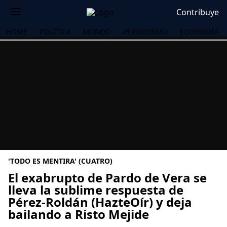
Contribuye
HOME
POLÍTICA
MUNDO
PERIODISMO
ECONOMÍA
'TODO ES MENTIRA' (CUATRO)
El exabrupto de Pardo de Vera se
lleva la sublime respuesta de
Pérez-Roldán (HazteOír) y deja
OS
bailando a Risto Mejide