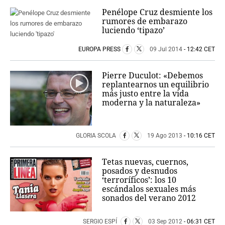
Penélope Cruz desmiente los
rumores de embarazo
luciendo ‘tipazo’
EUROPA PRESS
09 Jul 2014
- 12:42 CET
Pierre Duculot: «Debemos
replantearnos un equilibrio
más justo entre la vida
moderna y la naturaleza»
GLORIA SCOLA
19 Ago 2013
- 10:16 CET
Tetas nuevas, cuernos,
posados y desnudos
‘terroríficos’: los 10
escándalos sexuales más
sonados del verano 2012
SERGIO ESPÍ
03 Sep 2012
- 06:31 CET