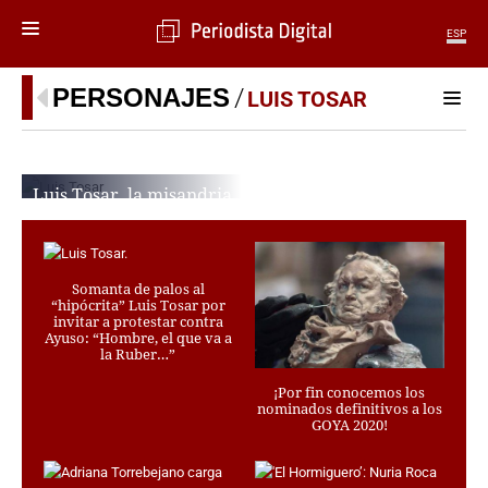
ESP
MENÚ
PERSONAJES
LUIS TOSAR
SECCIONES
POLÍTICA
Luis Tosar, la misandria
MUNDO
cool, la impostura moral y
PERIODISMO
el lodazal ideológico que
ECONOMÍA
la sostiene
DEPORTES
CAROLUS AURELIUS CÁLIDUS
Somanta de palos al
CIENCIA
“hipócrita” Luis Tosar por
UNIONIS
invitar a protestar contra
TECNOLOGÍA
Ayuso: “Hombre, el que va a
la Ruber…”
CULTURA
TELEVISIÓN
¡Por fin conocemos los
nominados definitivos a los
GENTE
GOYA 2020!
MAGAZINE
OTRAS WEBS