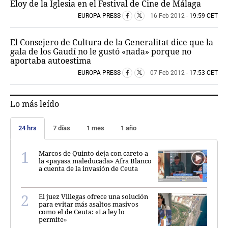
Eloy de la Iglesia en el Festival de Cine de Málaga
EUROPA PRESS
16 Feb 2012
- 19:59 CET
El Consejero de Cultura de la Generalitat dice que la
gala de los Gaudí no le gustó «nada» porque no
aportaba autoestima
EUROPA PRESS
07 Feb 2012
- 17:53 CET
Lo más leído
24 hrs
7 días
1 mes
1 año
Marcos de Quinto deja con careto a
la «payasa maleducada» Afra Blanco
a cuenta de la invasión de Ceuta
El juez Villegas ofrece una solución
para evitar más asaltos masivos
como el de Ceuta: «La ley lo
permite»