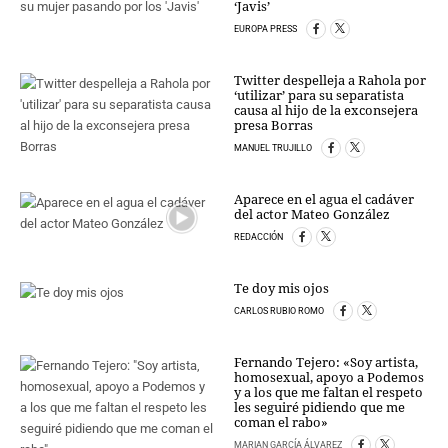
‘Javis’
PERSONAJES
ORGANISMOS
EUROPA PRESS
LUGARES
Twitter despelleja a Rahola por
AUTORES
‘utilizar’ para su separatista
HEMEROTECA
causa al hijo de la exconsejera
presa Borras
SERVICIOS
MANUEL TRUJILLO
OFERTAS
Aparece en el agua el cadáver
CLUB PD
del actor Mateo González
ENLACES
REDACCIÓN
MEDIOS
MÁS SERVICIOS
Te doy mis ojos
CARLOS RUBIO ROMO
EDICIONES
AMÉRICA
Fernando Tejero: «Soy artista,
homosexual, apoyo a Podemos
ESPAÑA
y a los que me faltan el respeto
les seguiré pidiendo que me
coman el rabo»
MARIAN GARCÍA ÁLVAREZ