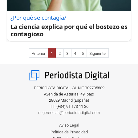
¿Por qué se contagia?
La ciencia explica por qué el bostezo es
contagioso
Anterior
1
2
3
4
5
Siguiente
PERIODISTA DIGITAL, SL NIF B82785809
Avenida de Asturias, 49, bajo
28029 Madrid (España)
Tlf. (+34) ‎91 173 11 26
sugerencias@periodistadigital.com
Aviso Legal
Política de Privacidad