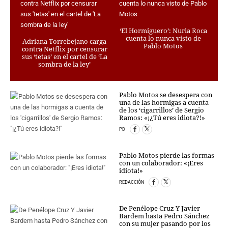
CRIMEN Y CASTIGO
MOTOR
‘El Hormiguero’: Nuria Roca
cuenta lo nunca visto de
RELIGION
Adriana Torrebejano carga
Pablo Motos
contra Netflix por censurar
TRAVELLERS
sus ‘tetas’ en el cartel de ‘La
sombra de la ley’
EXPERTOS
GASTRONOMÍA
SALUD
Pablo Motos se desespera con
una de las hormigas a cuenta
ESCAPARATE
de los ‘cigarrillos’ de Sergio
24X7
Ramos: «¡¿Tú eres idiota?!»
LA RETAGUARDIA
PD
LA BURBUJA
Pablo Motos pierde las formas
con un colaborador: «¡Eres
DIRECTORIOS
idiota!»
LO ÚLTIMO
REDACCIÓN
BLOGS
VÍDEOS
De Penélope Cruz Y Javier
Bardem hasta Pedro Sánchez
TEMAS
con su mujer pasando por los