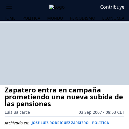
Contribuye
HOME
POLÍTICA
MUNDO
PERIODISMO
ECONOMÍA
Zapatero entra en campaña
prometiendo una nueva subida de
las pensiones
Luis Balcarce
03 Sep 2007 - 08:53 CET
OS
Archivado en:
JOSÉ LUIS RODRÍGUEZ ZAPATERO
POLÍTICA