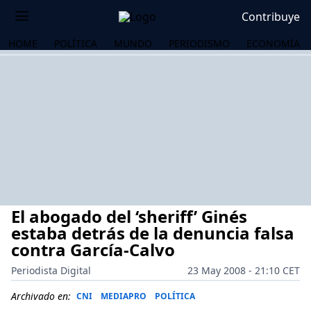
Contribuye
HOME
POLÍTICA
MUNDO
PERIODISMO
ECONOMÍA
El abogado del ‘sheriff’ Ginés
estaba detrás de la denuncia falsa
contra García-Calvo
Periodista Digital
23 May 2008 - 21:10 CET
OS
Archivado en:
CNI
MEDIAPRO
POLÍTICA