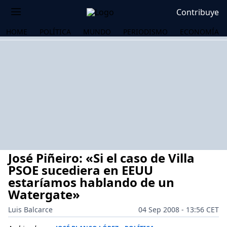
Contribuye
HOME
POLÍTICA
MUNDO
PERIODISMO
ECONOMÍA
José Piñeiro: «Si el caso de Villa
PSOE sucediera en EEUU
estaríamos hablando de un
Watergate»
OS
Luis Balcarce
04 Sep 2008 - 13:56 CET