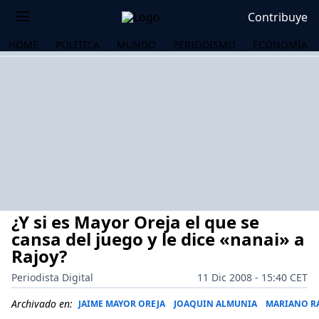
Contribuye
HOME
POLÍTICA
MUNDO
PERIODISMO
ECONOMÍA
¿Y si es Mayor Oreja el que se
cansa del juego y le dice «nanai» a
Rajoy?
Periodista Digital
11 Dic 2008 - 15:40 CET
OS
Archivado en:
JAIME MAYOR OREJA
JOAQUIN ALMUNIA
MARIANO R