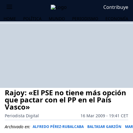
Contribuye
HOME
POLÍTICA
MUNDO
PERIODISMO
ECONOMÍA
Rajoy: «El PSE no tiene más opción
que pactar con el PP en el País
Vasco»
Periodista Digital
16 Mar 2009 - 19:41 CET
OS
Archivado en:
ALFREDO PÉREZ-RUBALCABA
BALTASAR GARZÓN
MAR