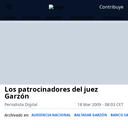
Contribuye
HOME
POLÍTICA
MUNDO
PERIODISMO
ECONOMÍA
Los patrocinadores del juez
Garzón
Periodista Digital
18 Mar 2009 - 08:03 CET
OS
Archivado en:
AUDIENCIA NACIONAL
BALTASAR GARZÓN
BANCO S