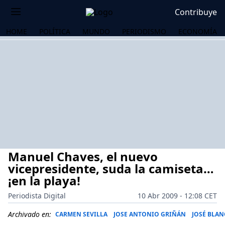
Contribuye
HOME
POLÍTICA
MUNDO
PERIODISMO
ECONOMÍA
Manuel Chaves, el nuevo
vicepresidente, suda la camiseta…
¡en la playa!
Periodista Digital
10 Abr 2009 - 12:08 CET
OS
Archivado en:
CARMEN SEVILLA
JOSE ANTONIO GRIÑÁN
JOSÉ BLAN