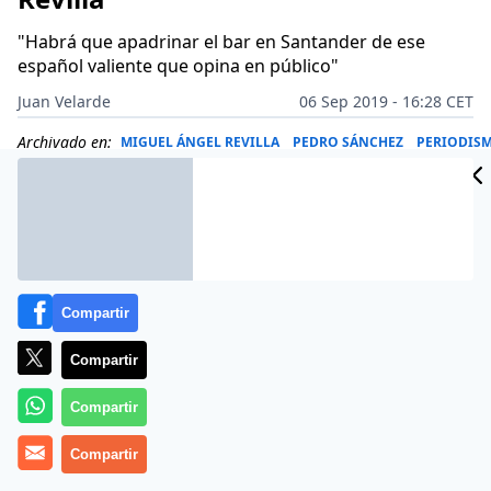
"Habrá que apadrinar el bar en Santander de ese
español valiente que opina en público"
Juan Velarde
06 Sep 2019 - 16:28 CET
Archivado en:
MIGUEL ÁNGEL REVILLA
PEDRO SÁNCHEZ
PERIODIS
Compartir
Compartir
Compartir
Compartir
El ‘valiente’
Miguel Ángel Revilla
cumplió su amenaza