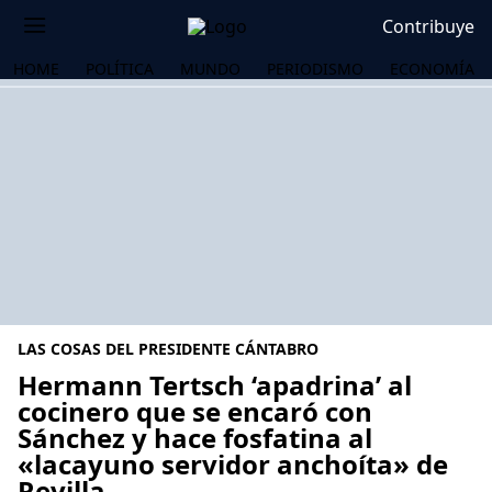
Contribuye
HOME
POLÍTICA
MUNDO
PERIODISMO
ECONOMÍA
LAS COSAS DEL PRESIDENTE CÁNTABRO
Hermann Tertsch ‘apadrina’ al
cocinero que se encaró con
Sánchez y hace fosfatina al
OS
«lacayuno servidor anchoíta» de
Revilla