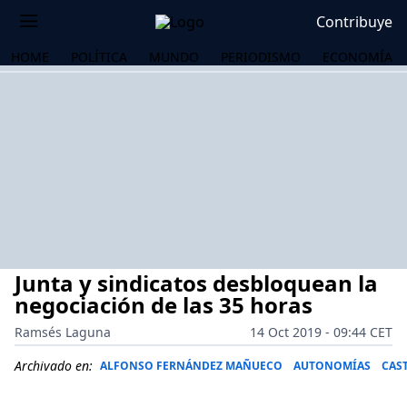
Contribuye
HOME
POLÍTICA
MUNDO
PERIODISMO
ECONOMÍA
Junta y sindicatos desbloquean la
negociación de las 35 horas
Ramsés Laguna
14 Oct 2019 - 09:44 CET
OS
Archivado en:
ALFONSO FERNÁNDEZ MAÑUECO
AUTONOMÍAS
CAST