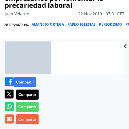
precariedad laboral
Juan Velarde
22 Nov 2019 - 07:01 CET
Archivado en:
AMANCIO ORTEGA
PABLO IGLESIAS
PERIODISMO
P
Compartir
Compartir
Compartir
El paisano los tiene cuadrados y no ha tenido la menor
Compartir
duda a la hora de poner a
Pablo Iglesias
contra las