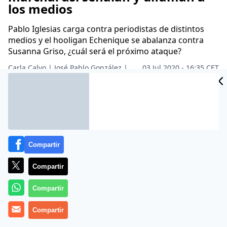
los medios
Pablo Iglesias carga contra periodistas de distintos
medios y el hooligan Echenique se abalanza contra
Susanna Griso, ¿cuál será el próximo ataque?
Carla Calvo | José Pablo González |
03 Jul 2020 - 16:35 CET
Archivado en:
MAGAZINE
POLÍTICA
PRENSA
TELEVISIÓN
Compartir
Compartir
Compartir
Compartir