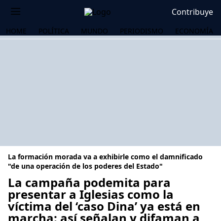
Contribuye
HOME
POLÍTICA
MUNDO
PERIODISMO
ECONOMÍA
La formación morada va a exhibirle como el damnificado
"de una operación de los poderes del Estado"
La campaña podemita para
presentar a Iglesias como la
OS
víctima del ‘caso Dina’ ya está en
marcha: así señalan y difaman a