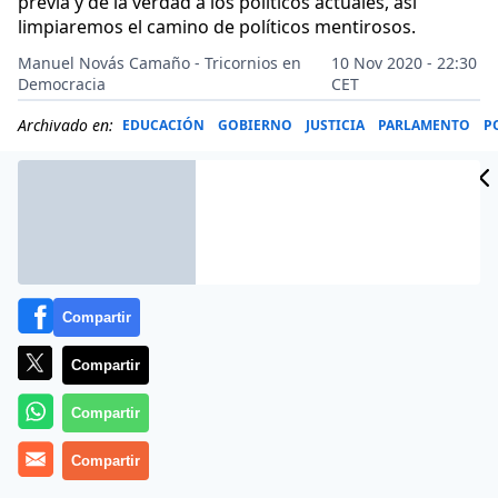
previa y de la verdad a los políticos actuales, así
limpiaremos el camino de políticos mentirosos.
Manuel Novás Camaño - Tricornios en
10 Nov 2020 - 22:30
Democracia
CET
Archivado en:
EDUCACIÓN
GOBIERNO
JUSTICIA
PARLAMENTO
P
Compartir
Compartir
Compartir
Compartir
Si no fuera poco la que está cayendo con el nuevo