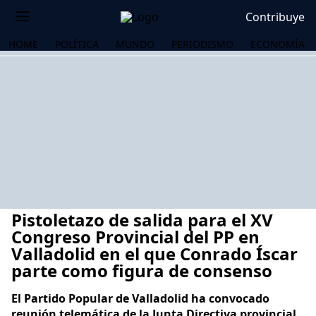
Contribuye
HOME
POLÍTICA
MUNDO
PERIODISMO
ECONOMÍA
Pistoletazo de salida para el XV
Congreso Provincial del PP en
Valladolid en el que Conrado Íscar
parte como figura de consenso
OS
El Partido Popular de Valladolid ha convocado
reunión telemática de la Junta Directiva provincial