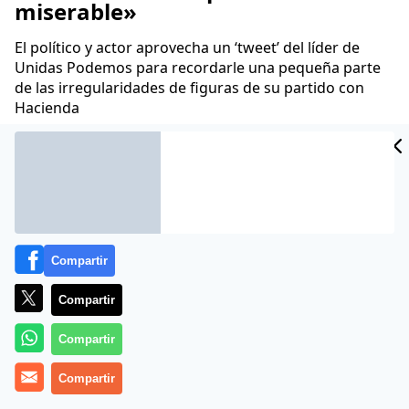
miserable»
El político y actor aprovecha un ‘tweet’ del líder de
Unidas Podemos para recordarle una pequeña parte
de las irregularidades de figuras de su partido con
Hacienda
José Antonio Puglisi
26 Feb 2021 - 20:16 CET
Archivado en:
AUTONOMÍAS
CASA REAL
GOBIERNO
JUSTICIA
PA
Compartir
Compartir
Compartir
Compartir