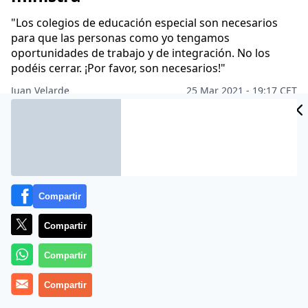
"Los colegios de educación especial son necesarios
para que las personas como yo tengamos
oportunidades de trabajo y de integración. No los
podéis cerrar. ¡Por favor, son necesarios!"
Juan Velarde
25 Mar 2021 - 19:17 CET
Archivado en:
GOBIERNO
PARLAMENTO
PARTIDOS POLÍTICOS
PO
Compartir
Compartir
Compartir
Compartir