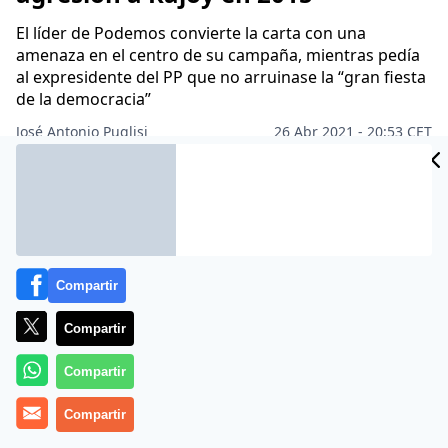
El líder de Podemos convierte la carta con una
amenaza en el centro de su campaña, mientras pedía
al expresidente del PP que no arruinase la “gran fiesta
de la democracia”
José Antonio Puglisi
26 Abr 2021 - 20:53 CET
Archivado en:
AUTONOMÍAS
GOBIERNO
PARLAMENTO
PARTIDOS 
Compartir
Compartir
Compartir
Compartir