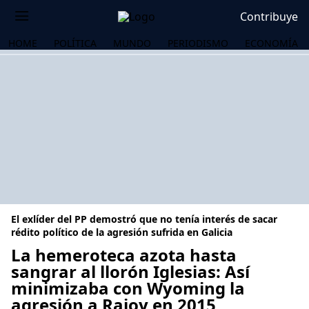
Contribuye
HOME
POLÍTICA
MUNDO
PERIODISMO
ECONOMÍA
El exlíder del PP demostró que no tenía interés de sacar
rédito político de la agresión sufrida en Galicia
La hemeroteca azota hasta
sangrar al llorón Iglesias: Así
OS
minimizaba con Wyoming la
agresión a Rajoy en 2015