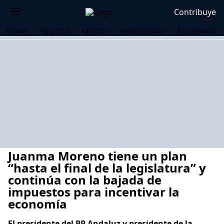
Contribuye
HOME
POLÍTICA
MUNDO
PERIODISMO
ECONOMÍA
Juanma Moreno tiene un plan
“hasta el final de la legislatura” y
continúa con la bajada de
impuestos para incentivar la
OS
economía
El presidente del PP Andaluz y presidente de la