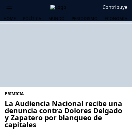
Contribuye
HOME
POLÍTICA
MUNDO
PERIODISMO
ECONOMÍA
PRIMICIA
La Audiencia Nacional recibe una
denuncia contra Dolores Delgado
y Zapatero por blanqueo de
OS
capitales