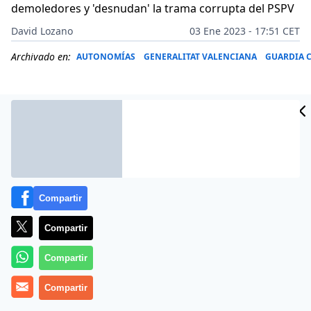
demoledores y 'desnudan' la trama corrupta del PSPV
David Lozano
03 Ene 2023 - 17:51 CET
Archivado en:
AUTONOMÍAS
GENERALITAT VALENCIANA
GUARDIA C
Compartir
Compartir
Compartir
Más información
Compartir