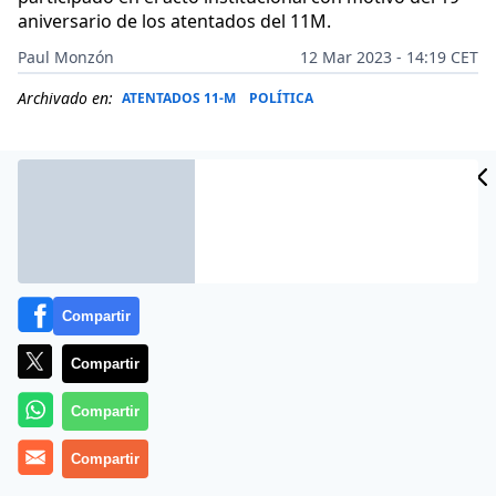
aniversario de los atentados del 11M.
Paul Monzón
12 Mar 2023 - 14:19 CET
Archivado en:
ATENTADOS 11-M
POLÍTICA
Compartir
Compartir
Compartir
El alcalde de Madrid, José Luis Martínez-Almeida, junto
Compartir
a la presidenta regional, Isabel Díaz Ayuso, ha