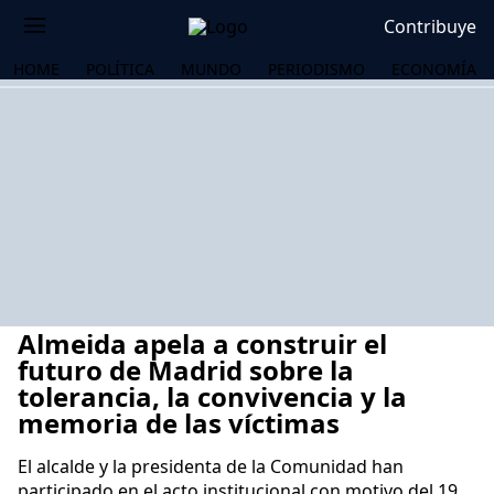
Contribuye
HOME
POLÍTICA
MUNDO
PERIODISMO
ECONOMÍA
Almeida apela a construir el
futuro de Madrid sobre la
tolerancia, la convivencia y la
memoria de las víctimas
OS
El alcalde y la presidenta de la Comunidad han
participado en el acto institucional con motivo del 19