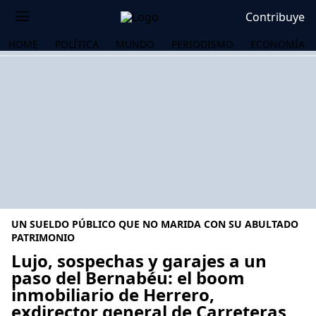
Contribuye
HOME
POLÍTICA
MUNDO
PERIODISMO
ECONOMÍA
UN SUELDO PÚBLICO QUE NO MARIDA CON SU ABULTADO
PATRIMONIO
Lujo, sospechas y garajes a un
paso del Bernabéu: el boom
OS
inmobiliario de Herrero,
exdirector general de Carreteras