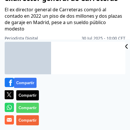
El ex director general de Carreteras compró al
contado en 2022 un piso de dos millones y dos plazas
de garaje en Madrid, pese a un sueldo público
modesto
Periodista Digital
30 Jul 2025 - 10:00 CET
Archivado en:
GOBIERNO DE ESPAÑA
KOLDO GARCÍA
POLÍTICA
PS
Compartir
Compartir
Compartir
Compartir