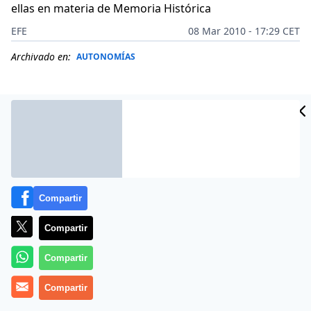
ellas en materia de Memoria Histórica
EFE
08 Mar 2010 - 17:29 CET
Archivado en:
AUTONOMÍAS
Compartir
Compartir
Compartir
La Consejería de Justicia prepara unas
Compartir
indemnizaciones de 1.800 euros para las mujeres
«vejadas» por el bando nacional. El decreto que las