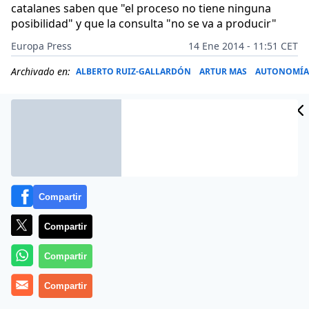
catalanes saben que "el proceso no tiene ninguna
posibilidad" y que la consulta "no se va a producir"
Europa Press
14 Ene 2014 - 11:51 CET
Archivado en:
ALBERTO RUIZ-GALLARDÓN
ARTUR MAS
AUTONOMÍA
Compartir
Compartir
Compartir
Compartir
El ministro de Justicia, Alberto Ruiz-Gallardón, ha
advertido este martes 14 de enero de 2014 al