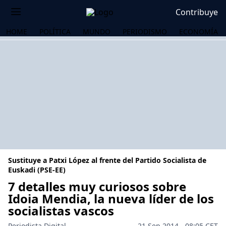
Contribuye
HOME
POLÍTICA
MUNDO
PERIODISMO
ECONOMÍA
Sustituye a Patxi López al frente del Partido Socialista de
Euskadi (PSE-EE)
7 detalles muy curiosos sobre
Idoia Mendia, la nueva líder de los
OS
socialistas vascos
Periodista Digital
21 Sep 2014 - 08:05 CET