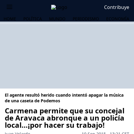
Contribuye
HOME
POLÍTICA
MUNDO
PERIODISMO
ECONOMÍA
El agente resultó herido cuando intentó apagar la música
de una caseta de Podemos
Carmena permite que su concejal
de Aravaca abronque a un policía
OS
local…¡por hacer su trabajo!
Juan Velarde
10 Sep 2015 - 13:21 CET