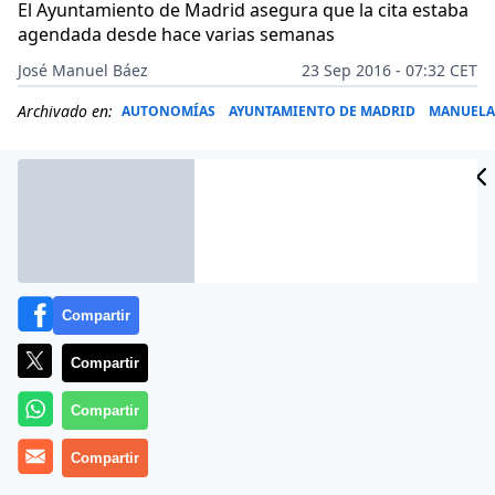
El Ayuntamiento de Madrid asegura que la cita estaba
agendada desde hace varias semanas
José Manuel Báez
23 Sep 2016 - 07:32 CET
Archivado en:
AUTONOMÍAS
AYUNTAMIENTO DE MADRID
MANUELA
Compartir
Compartir
Compartir
El partido antes que la obligación. Y no, no se trata de
Compartir
un partido de fútbol, sino el político. Eso en Podemos