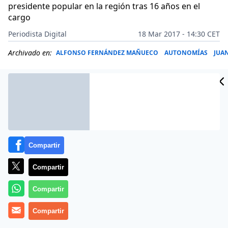
presidente popular en la región tras 16 años en el
cargo
Periodista Digital
18 Mar 2017 - 14:30 CET
Archivado en:
ALFONSO FERNÁNDEZ MAÑUECO
AUTONOMÍAS
JUA
Compartir
Compartir
Compartir
Compartir
El actual alcalde de Salamanca, el popular Alfonso
Fernández Mañueco, ha ganado este 18 de marzo de