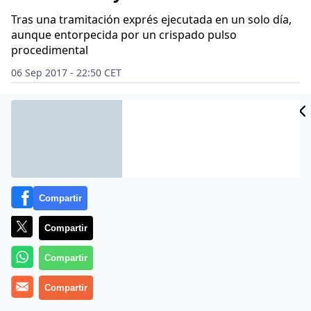
Tras una tramitación exprés ejecutada en un solo día,
aunque entorpecida por un crispado pulso
procedimental
06 Sep 2017 - 22:50 CET
Archivado en:
ANC - ASAMBLEA NACIONAL CATALANA
ARTUR MAS
A
Compartir
Compartir
Compartir
Compartir