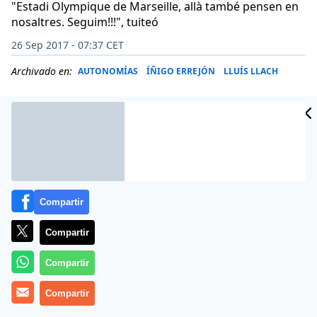
"Estadi Olympique de Marseille, allà també pensen en
nosaltres. Seguim!!!", tuiteó
26 Sep 2017 - 07:37 CET
Archivado en:
AUTONOMÍAS
ÍÑIGO ERREJÓN
LLUÍS LLACH
Compartir
Compartir
Compartir
«De ridículo no se regresa jamás», dijo Juan Domingo
Compartir
Perón, referencia política de primer nivel de Íñigo