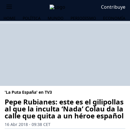
Contribuye
HOME
POLÍTICA
MUNDO
PERIODISMO
ECONOMÍA
'La Puta España' en TV3
Pepe Rubianes: este es el gilipollas
al que la inculta ‘Nada’ Colau da la
calle que quita a un héroe español
OS
16 Abr 2018 - 09:38 CET