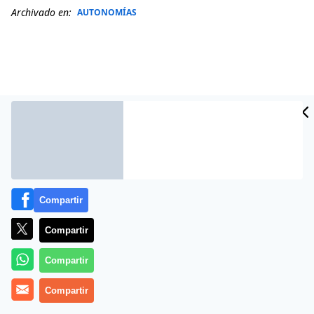
Archivado en:
AUTONOMÍAS
Compartir
Compartir
Más información
Compartir
Compartir