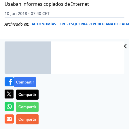
Usaban informes copiados de Internet
10 Jun 2018 - 07:40 CET
Archivado en:
AUTONOMÍAS
ERC - ESQUERRA REPUBLICANA DE CAT
Compartir
Compartir
Compartir
Una decena de cargos públicos del PDeCAT se
Compartir
embolsaron ilegalmente una parte de los
2 millones