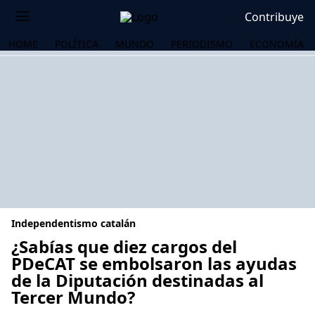
Contribuye
HOME
POLÍTICA
MUNDO
PERIODISMO
ECONOMÍA
Independentismo catalán
¿Sabías que diez cargos del
PDeCAT se embolsaron las ayudas
de la Diputación destinadas al
OS
Tercer Mundo?