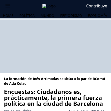
Contribuye
HOME
POLÍTICA
MUNDO
PERIODISMO
ECONOMÍA
La formación de Inés Arrimadas se sitúa a la par de BComú
de Ada Colau
Encuestas: Ciudadanos es,
prácticamente, la primera fuerza
OS
política en la ciudad de Barcelona
Periodista Digital
13 Jun 2018 - 08:25 CET