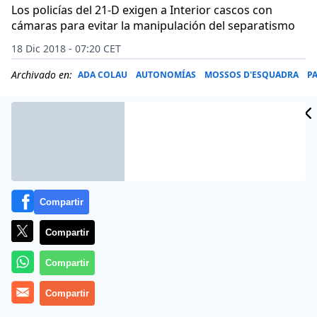
Los policías del 21-D exigen a Interior cascos con
cámaras para evitar la manipulación del separatismo
18 Dic 2018 - 07:20 CET
Archivado en:
ADA COLAU
AUTONOMÍAS
MOSSOS D'ESQUADRA
P
Compartir
Compartir
Compartir
Compartir
Negro se le está poniendo a Pedro Sánchez (
El 77% de
los españoles desaprueba la claudicante política del