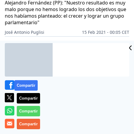
Alejandro Fernández (PP): "Nuestro resultado es muy
malo porque no hemos logrado los dos objetivos que
nos habíamos planteado: el crecer y lograr un grupo
parlamentario"
José Antonio Puglisi
15 Feb 2021 - 00:05 CET
Archivado en:
AUTONOMÍAS
IGNACIO GARRIGA
PARLAMENTO
PA
Compartir
Compartir
Compartir
Compartir