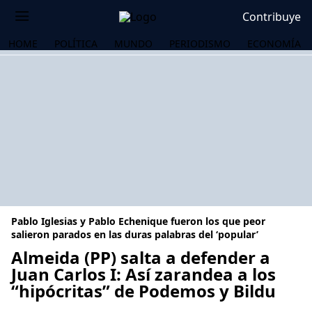
Contribuye
HOME
POLÍTICA
MUNDO
PERIODISMO
ECONOMÍA
Pablo Iglesias y Pablo Echenique fueron los que peor
salieron parados en las duras palabras del ‘popular’
Almeida (PP) salta a defender a
Juan Carlos I: Así zarandea a los
OS
“hipócritas” de Podemos y Bildu