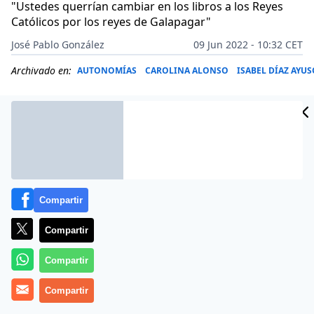
"Ustedes querrían cambiar en los libros a los Reyes
Católicos por los reyes de Galapagar"
José Pablo González
09 Jun 2022 - 10:32 CET
Archivado en:
AUTONOMÍAS
CAROLINA ALONSO
ISABEL DÍAZ AYU
Compartir
Compartir
Compartir
Más información
Compartir