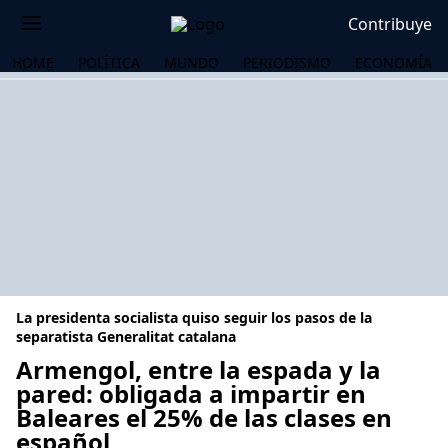
Contribuye
HOME
POLÍTICA
MUNDO
PERIODISMO
ECONOMÍA
La presidenta socialista quiso seguir los pasos de la
separatista Generalitat catalana
Armengol, entre la espada y la
pared: obligada a impartir en
OS
Baleares el 25% de las clases en
español