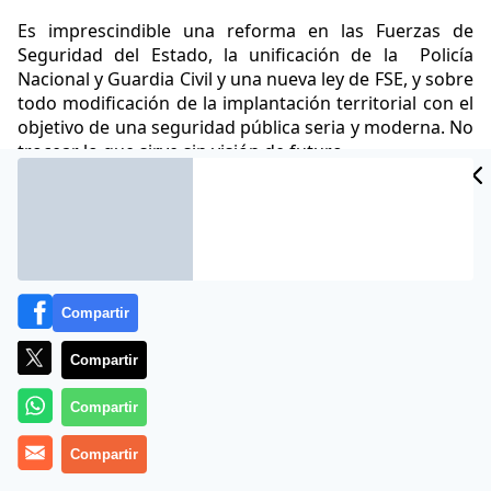
Es imprescindible una reforma en las Fuerzas de
Seguridad del Estado, la unificación de la Policía
Nacional y Guardia Civil y una nueva ley de FSE, y sobre
todo modificación de la implantación territorial con el
objetivo de una seguridad pública seria y moderna. No
trocear lo que sirve sin visión de futuro.
Manuel Novás Caamaño - Tricornios en
14 Feb 2025 - 16:29
Democracia.
CET
Archivado en:
AUTONOMÍAS
GOBIERNO
GUARDIA CIVIL
JUSTICIA
Compartir
Compartir
Compartir
Compartir